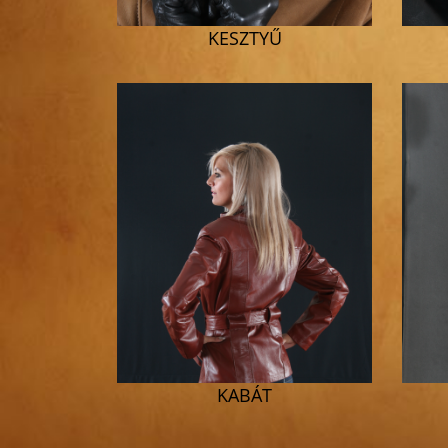
KESZTYŰ
KABÁT