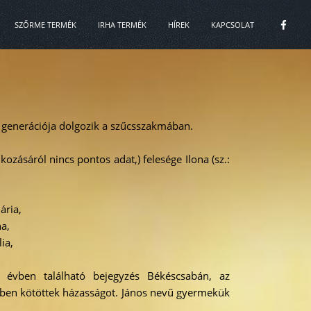
SZŐRME TERMÉK
IRHA TERMÉK
HÍREK
KAPCSOLAT
generációja dolgozik a szűcsszakmában.
kozásáról nincs pontos adat,) felesége Ilona (sz.:
ária,
a,
ia,
8. évben található bejegyzés Békéscsabán, az
-ben kötöttek házasságot. János nevű gyermekük