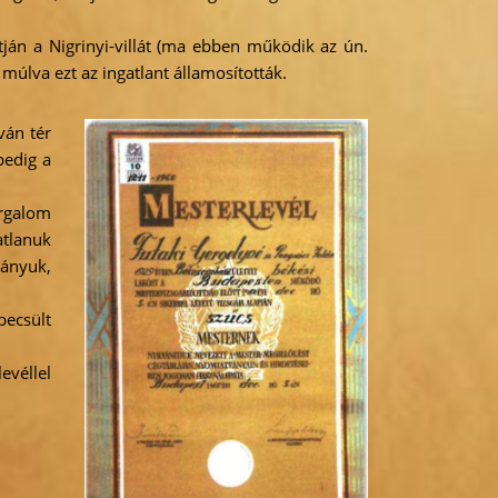
tján a Nigrinyi-villát (ma ebben működik az ún.
 múlva ezt az ingatlant államosították.
ván tér
pedig a
orgalom
atlanuk
lányuk,
ecsült
véllel