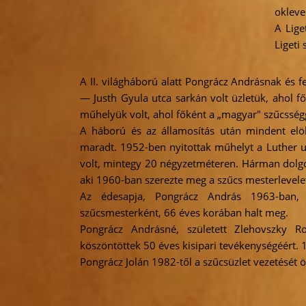
okleve
A Lige
Ligeti
A II. világháború alatt Pongrácz Andrásnak és 
— Justh Gyula utca sarkán volt üzletük, ahol f
műhelyük volt, ahol főként a „magyar" szűcsségg
A háború és az államosítás után mindent elöl
maradt. 1952-ben nyitottak műhelyt a Luther ut
volt, mintegy 20 négyzetméteren. Hárman dolgoz
aki 1960-ban szerezte meg a szűcs mesterlevele
Az édesapja, Pongrácz András 1963-ban,
szűcsmesterként, 66 éves korában halt meg.
Pongrácz Andrásné, született Zlehovszky Ro
köszöntöttek 50 éves kisipari tevékenységéért
Pongrácz Jolán 1982-től a szűcsüzlet vezetését ö