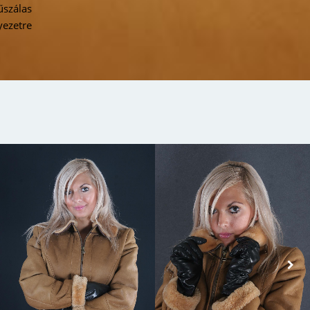
űszálas
yezetre