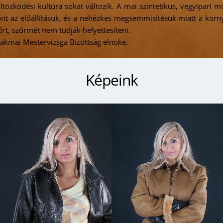
tözködési kultúra sokat változik. A mai szintetikus, vegyipari m
ont az előállításuk, és a nehézkes megsemmisítésük miatt a körn
rt, szőrmét nem tudják helyettesíteni.
akmai Mestervizsga Bizottság elnöke.
Képeink