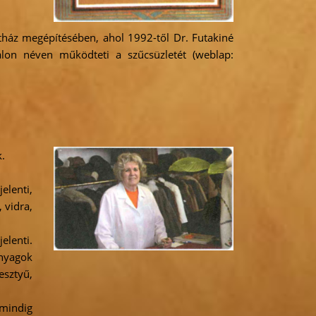
letház megépítésében, ahol 1992-től Dr. Futakiné
lon néven működteti a szűcsüzletét (weblap:
k.
elenti,
 vidra,
elenti.
nyagok
esztyű,
 mindig