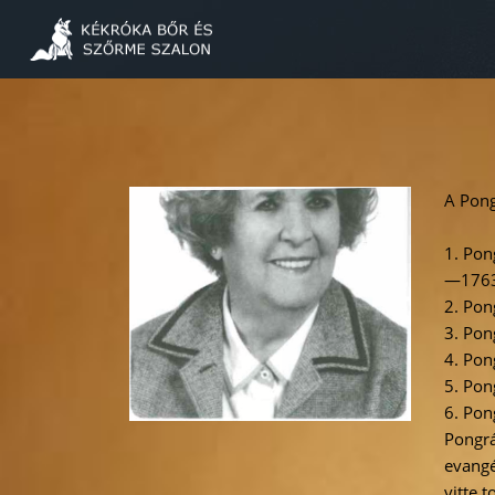
A Pong
1. Pon
—1763
2. Pon
3. Pon
4. Pon
5. Pon
6. Pon
Pongrá
evangé
vitte t