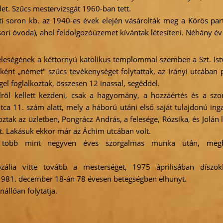
let. Szűcs mestervizsgát 1960-ban tett.
ti soron kb. az 1940-es évek elején vásárolták meg a Körös par
 sori óvoda), ahol feldolgozóüzemet kívántak létesíteni. Néhány év
feleségének a kéttornyú katolikus templommal szemben a Szt. Ist
őként „német" szűcs tevékenységet folytattak, az Irányi utcában 
el foglalkoztak, összesen 12 inassal, segéddel.
ről kellett kezdeni, csak a hagyomány, a hozzáértés és a sz
ca 11. szám alatt, mely a háború utáni első saját tulajdonú ing
tak az üzletben, Pongrácz András, a felesége, Rózsika, és Jolán 
t. Lakásuk ekkor már az Áchim utcában volt.
 több mint negyven éves szorgalmas munka után, megb
zália vitte tovább a mesterséget, 1975 áprilisában díszokle
. 1981. december 18-án 78 évesen betegségben elhunyt.
nállóan folytatja.