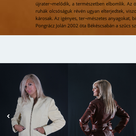
újrater¬melődik, a természetben elbomlik. Az öl
ruhák olcsóságuk révén ugyan elterjedtek, visz
károsak. Az igényes, ter¬mészetes anyagokat, bő
Pongrácz Jolán 2002 óta Békéscsabán a szűcs sz