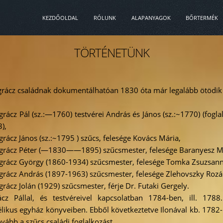
KEZDŐOLDAL
RÓLUNK
ALAPANYAGOK
BŐRTERMÉK
TÖRTÉNETÜNK
rácz családnak dokumentálhatóan 1830 óta már legalább ötödik 
grácz Pál (sz.:—1760) testvérei András és János (sz.:~1770) (foglal
),
grácz János (sz.:~1795 ) szűcs, felesége Kovács Mária,
grácz Péter (—1830——1895) szűcsmester, felesége Baranyesz M
grácz György (1860-1934) szűcsmester, felesége Tomka Zsuzsann
grácz András (1897-1963) szűcsmester, felesége Zlehovszky Rozál
grácz Jolán (1929) szűcsmester, férje Dr. Futaki Gergely.
cz Pállal, és testvéreivel kapcsolatban 1784-ben, ill. 178
likus egyház könyveiben. Ebből következtetve Ilonával kb. 1782
ovább a szűcs családi foglalkozást.