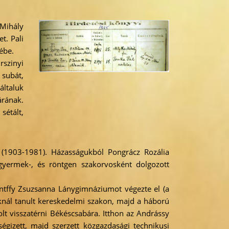
 Mihály
t. Pali
ébe.
rszinyi
 subát,
általuk
árának.
sétált,
 (1903-1981). Házasságukból Pongrácz Rozália
 gyermek-, és röntgen szakorvosként dolgozott
rántffy Zsuzsanna Lánygimnáziumot végezte el (a
nál tanult kereskedelmi szakon, majd a háború
lt visszatérni Békéscsabára. Itthon az Andrássy
égizett, majd szerzett közgazdasági technikusi