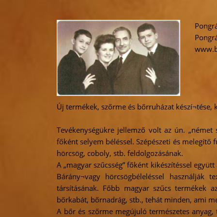
Pongrá
Pongr
www.bo
Új termékek, szőrme és bőrruházat készí¬tése, kés
Tevékenységükre jellemző volt az ún. „német 
főként selyem béléssel. Szépészeti és melegítő fu
hörcsög, coboly, stb. feldolgozásának.
A „magyar szűcsség” főként kikészítéssel együtt 
Bárány¬vagy hörcsögbéleléssel használják t
társításának. Főbb magyar szűcs termékek az 
bőrkabát, bőrnadrág, stb., tehát minden, ami m
A bőr és szőrme megújuló természetes anyag, t