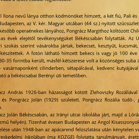
Ilona nevű lánya otthon ködmönöket hímzett, a két fiú, Pali és
dapesten, az V. kér. Magyar utcában (44 sz.) nyitott szűcsüzlete
ki később operaénekes lányához, Pongrácz Margithoz költözött Chil
s évek elejétől tevékenységüket Békéscsabán folytatták. Az U
 szokás szerint vásárokba jártak, bekecset, kesztyűt, kucsmát,
 készítettek. A fotón látható hímzett bekecs is vagy jó 100 éve 
 30-35 forintba került, másfél-kétszerese volt a közönséges suba 
vasárnaponként cilinderben, sétapálcával, kedvenc kutyájával 
ható a békéscsabai Berényi úti temetőben.
cz András 1926-ban házasságot kötött Zlehovszky Rozáliával
 és Pongrácz Jolán (1929) született. Pongrácz Rozália tüdő-,
.
cz Jolán Békéscsabán, az Irányi utcai iskolába járt, majd a Ló
zmű helyén). Tizenhat évesen Budapesten az Angol Kisasszonyok
elése után 1948-ban az apácarend feloszlatása után kénytelen vo
reskedelmi Iskolában (ma KOZGE) folytatta tanulmányait, éretts