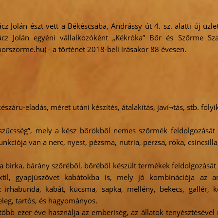
cz Jolán észt vett a Békéscsaba, Andrássy út 4. sz. alatti új üz
ácz Jolán egyéni vállalkozóként „Kékróka” Bőr és Szőrme Sza
rszorme.hu) - a történet 2018-beli írásakor 88 évesen.
záru-eladás, méret utáni készítés, átalakítás, javí¬tás, stb. folyi
szűcsség”, mely a kész bőrökből nemes szőrmék feldolgozását j
nkciója van a nerc, nyest, pézsma, nutria, perzsa, róka, csincsilla,
a birka, bárány szőréből, bőréből készült termékek feldolgozását j
extil, gyapjúszövet kabátokba is, mely jó kombinációja az a
irhabunda, kabát, kucsma, sapka, mellény, bekecs, gallér, k
eleg, tartós, és hagyományos.
öbb ezer éve használja az emberiség, az állatok tenyésztésével