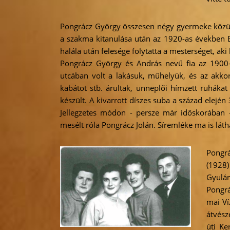
Pongrácz György összesen négy gyermeke közül 
a szakma kitanulása után az 1920-as években Bu
halála után felesége folytatta a mesterséget, a
Pongrácz György és András nevű fia az 1900-a
utcában volt a lakásuk, műhelyük, és az akkori
kabátot stb. árultak, ünneplői hímzett ruhákat
készült. A kivarrott díszes suba a század elején
Jellegzetes módon - persze már időskorában - 
mesélt róla Pongrácz Jolán. Síremléke ma is lát
Pongrá
(1928)
Gyulán
Pongrá
mai Ví
átvész
úti Ke